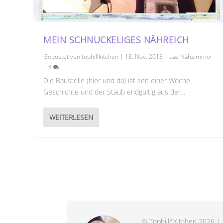
MEIN SCHNUCKELIGES NÄHREICH
Gepostet von
tophillkitchen
|
18. Nov. 2013
|
das Nähzimmer
|
4
Die Baustelle (hier und da) ist seit einer Woche
Geschichte und der Staub endgültig aus der...
WEITERLESEN
© Tophill*Kitchen 2026 | 