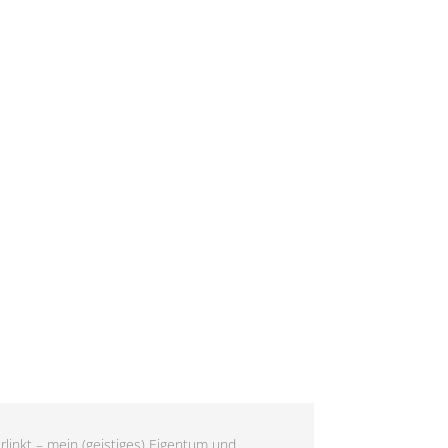
rlinkt – mein (geistiges) Eigentum und