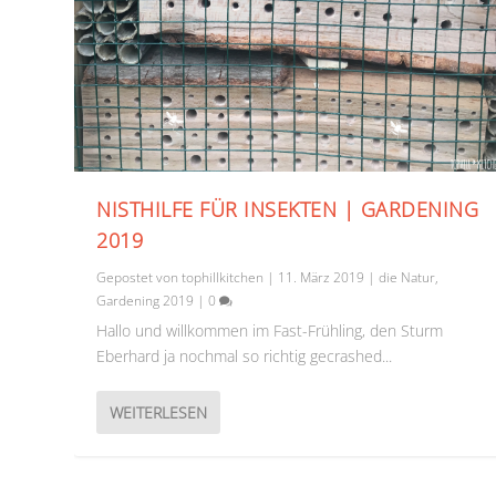
NISTHILFE FÜR INSEKTEN | GARDENING
2019
Gepostet von
tophillkitchen
|
11. März 2019
|
die Natur
,
Gardening 2019
|
0
Hallo und willkommen im Fast-Frühling, den Sturm
Eberhard ja nochmal so richtig gecrashed...
WEITERLESEN