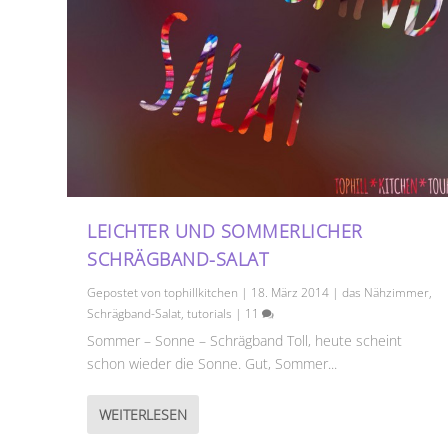
LEICHTER UND SOMMERLICHER
SCHRÄGBAND-SALAT
Gepostet von
tophillkitchen
|
18. März 2014
|
das Nähzimmer
,
Schrägband-Salat
,
tutorials
|
11
Sommer – Sonne – Schrägband Toll, heute scheint
schon wieder die Sonne. Gut, Sommer...
WEITERLESEN