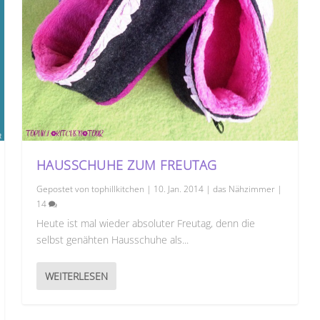
HAUSSCHUHE ZUM FREUTAG
Gepostet von
tophillkitchen
|
10. Jan. 2014
|
das Nähzimmer
|
14
Heute ist mal wieder absoluter Freutag, denn die
selbst genähten Hausschuhe als...
WEITERLESEN