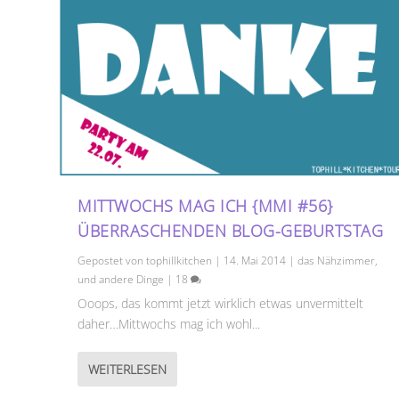
MITTWOCHS MAG ICH {MMI #56}
ÜBERRASCHENDEN BLOG-GEBURTSTAG
Gepostet von
tophillkitchen
|
14. Mai 2014
|
das Nähzimmer
,
und andere Dinge
|
18
Ooops, das kommt jetzt wirklich etwas unvermittelt
daher…Mittwochs mag ich wohl...
WEITERLESEN