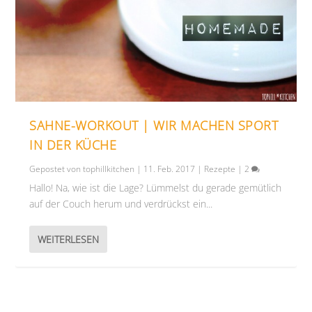
SAHNE-WORKOUT | WIR MACHEN SPORT
IN DER KÜCHE
Gepostet von
tophillkitchen
|
11. Feb. 2017
|
Rezepte
|
2
Hallo! Na, wie ist die Lage? Lümmelst du gerade gemütlich
auf der Couch herum und verdrückst ein...
WEITERLESEN