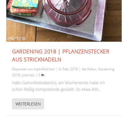
GARDENING 2018 | PFLANZENSTECKER
AUS STRICKNADELN
Gepostet von
tophillkitchen
|
6. Feb. 2018
|
die Natur
,
Gardening
2018
,
tutorials
|
5
Hallo Gartenliebhaber(in), am Wochenende habe ich
schon fleißig Komposterde gesiebt. So etwa 400...
WEITERLESEN