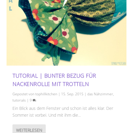
TUTORIAL | BUNTER BEZUG FÜR
NACKENROLLE MIT TROTTELN
Gepostet von
tophillkitchen
|
15. Sep. 2015
|
das Nähzimmer
,
tutorials
|
9
Ein Blick aus dem Fenster und schon ist alles klar. Der
Sommer ist vorbei. Und mit ihm die...
WEITERLESEN