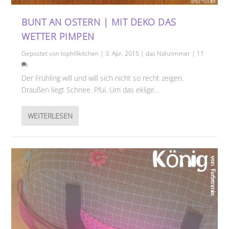
BUNT AN OSTERN | MIT DEKO DAS
WETTER PIMPEN
Gepostet von
tophillkitchen
|
3. Apr. 2015
|
das Nähzimmer
|
11
Der Frühling will und will sich nicht so recht zeigen.
Draußen liegt Schnee. Pfui. Um das eklige...
WEITERLESEN