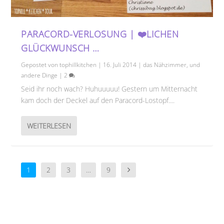
PARACORD-VERLOSUNG | ❤️LICHEN
GLÜCKWUNSCH …
Gepostet von
tophillkitchen
|
16. Juli 2014
|
das Nähzimmer
,
und
andere Dinge
|
2
Seid ihr noch wach? Huhuuuuu! Gestern um Mitternacht
kam doch der Deckel auf den Paracord-Lostopf....
WEITERLESEN
1
2
3
…
9