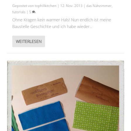
Gepostet von
tophillkitchen
|
12. Nov. 2013
|
das Nähzimmer
,
tutorials
|
5
Ohne Kragen kein warmer Hals! Nun endlich ist meine
Baustelle Geschichte und ich habe wieder...
WEITERLESEN