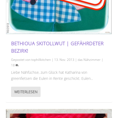
BETHIOUA SKITOLLWUT | GEFÄHRDETER
BEZIRK!
Gepostet von
tophillkitchen
|
13. Nov. 2013
|
das Nähzimmer
|
18
Liebe Nähfüchse, zum Glück hat Katharina von
greenfietsen die Eulen in Rente geschickt. Eulen...
WEITERLESEN