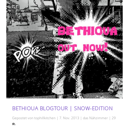
BETHIOUA BLOGTOUR | SNOW-EDITION
Gepostet von
tophillkitchen
|
7. Nov. 2013
|
das Nähzimmer
|
29