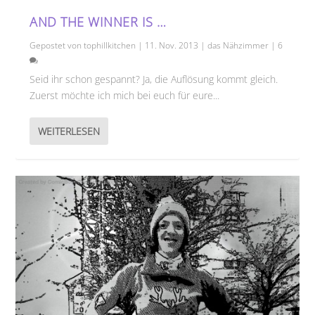
AND THE WINNER IS …
Gepostet von
tophillkitchen
|
11. Nov. 2013
|
das Nähzimmer
|
6
Seid ihr schon gespannt? Ja, die Auflösung kommt gleich.
Zuerst möchte ich mich bei euch für eure...
WEITERLESEN