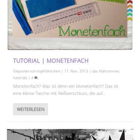
TUTORIAL | MONETENFACH
Gepostet von
tophillkitchen
|
11. Nov. 2013
|
das Nähzimmer
,
tutorials
|
4
Monetenfach? Was ist denn ein Monetenfach? Das ist
eine kleine Tasche mit Reißverschluss, die auf...
WEITERLESEN