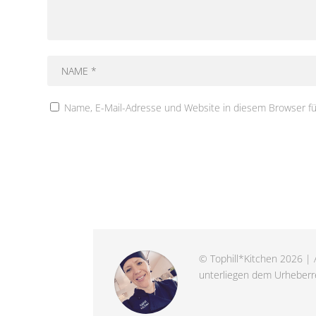
Name, E-Mail-Adresse und Website in diesem Browser f
© Tophill*Kitchen 2026 | A
unterliegen dem Urheberre