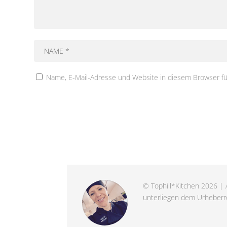
Name, E-Mail-Adresse und Website in diesem Browser f
© Tophill*Kitchen 2026 | A
unterliegen dem Urheberre