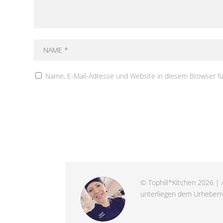
Name, E-Mail-Adresse und Website in diesem Browser f
© Tophill*Kitchen 2026 | A
unterliegen dem Urheberre