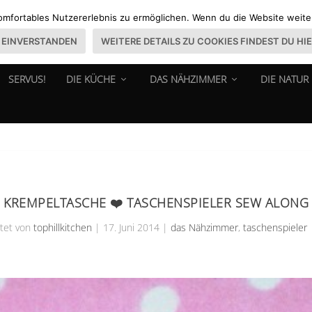
omfortables Nutzererlebnis zu ermöglichen. Wenn du die Website weiter 
EINVERSTANDEN
WEITERE DETAILS ZU COOKIES FINDEST DU HI
SERVUS!
DIE KÜCHE
DAS NÄHZIMMER
DIE NATUR
KREMPELTASCHE ❤️ TASCHENSPIELER SEW ALONG
tet von
tophillkitchen
|
17. Juni 2014
|
das Nähzimmer
,
taschenspieler