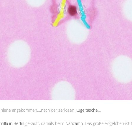
n Schiene angekommen….nach der seriösen
Kugeltasche
…
milla in Berlin
gekauft, damals beim
Nähcamp
. Das große Vögelchen ist 