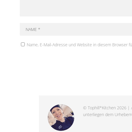
Name, E-Mail-Adresse und Website in diesem Browser f
© Tophill*Kitchen 2026 | A
unterliegen dem Urheberre