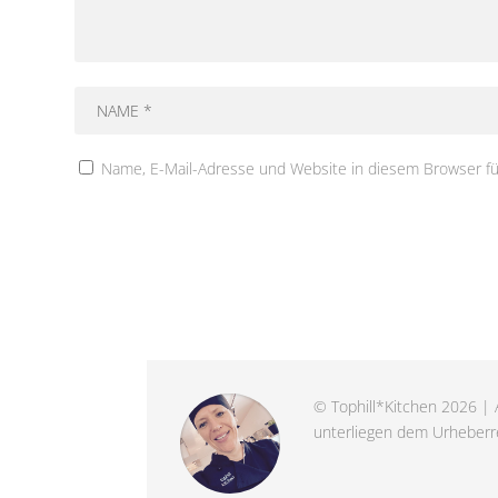
Name, E-Mail-Adresse und Website in diesem Browser f
© Tophill*Kitchen 2026 | A
unterliegen dem Urheberre