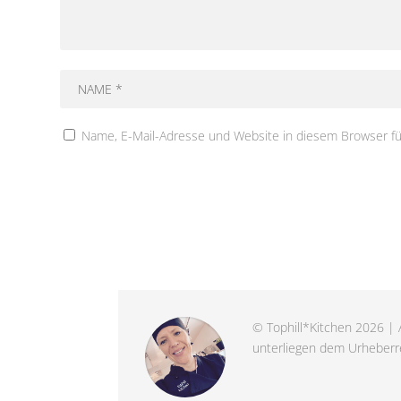
Name, E-Mail-Adresse und Website in diesem Browser f
© Tophill*Kitchen 2026 | A
unterliegen dem Urheberre