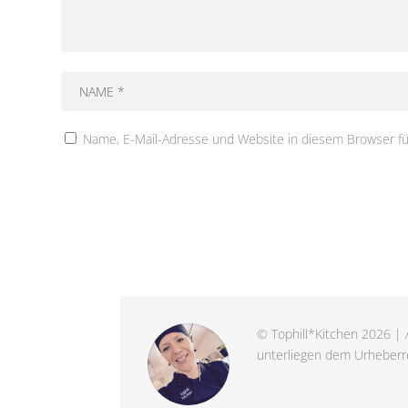
Name, E-Mail-Adresse und Website in diesem Browser f
© Tophill*Kitchen 2026 | A
unterliegen dem Urheberre