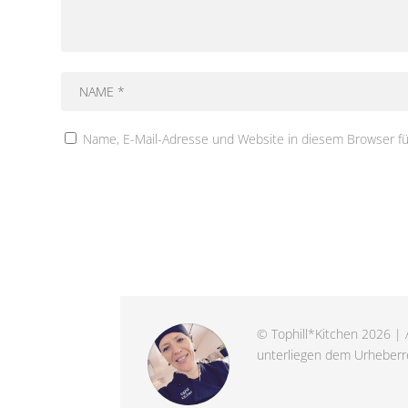
Name, E-Mail-Adresse und Website in diesem Browser f
© Tophill*Kitchen 2026 | A
unterliegen dem Urheberre