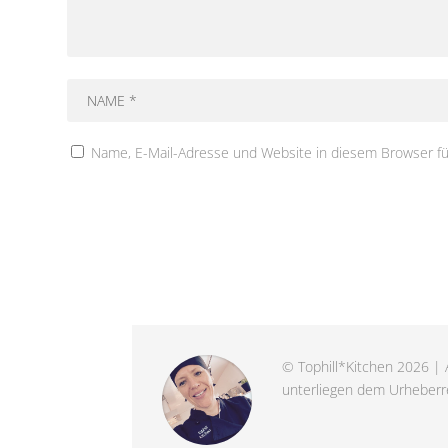
Name, E-Mail-Adresse und Website in diesem Browser f
© Tophill*Kitchen 2026 | A
unterliegen dem Urheberre