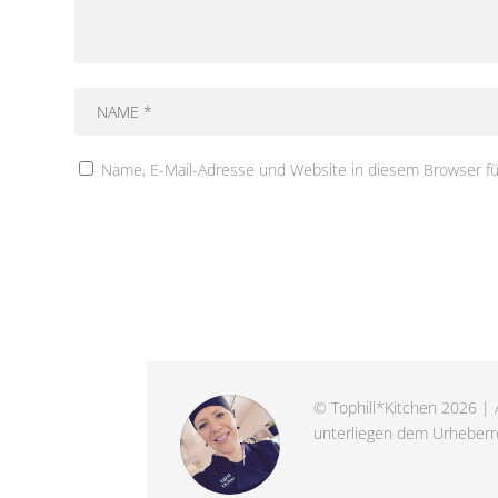
Name, E-Mail-Adresse und Website in diesem Browser f
© Tophill*Kitchen 2026 | A
unterliegen dem Urheberre