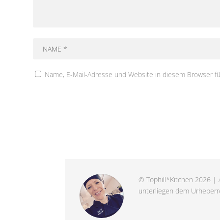
Name, E-Mail-Adresse und Website in diesem Browser f
© Tophill*Kitchen 2026 | A
unterliegen dem Urheberre