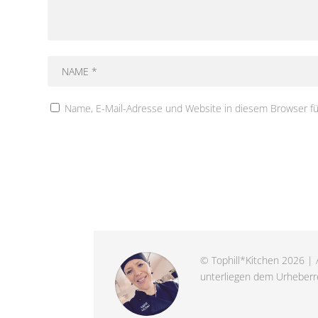
Name, E-Mail-Adresse und Website in diesem Browser f
© Tophill*Kitchen 2026 | A
unterliegen dem Urheberre