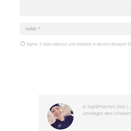
Name, E-Mail-Adresse und Website in diesem Browser f
© Tophill*Kitchen 2026 | A
unterliegen dem Urheberre