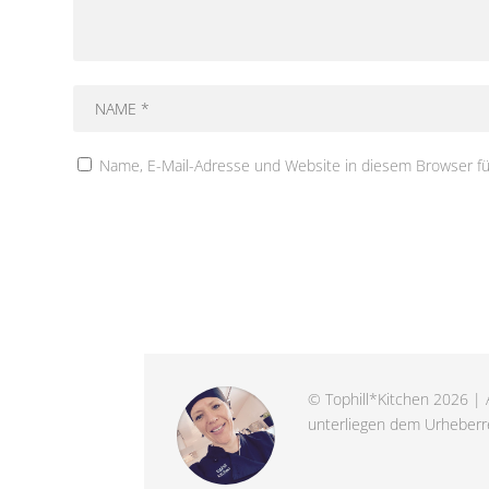
Name, E-Mail-Adresse und Website in diesem Browser f
© Tophill*Kitchen 2026 | A
unterliegen dem Urheberre