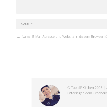
Name, E-Mail-Adresse und Website in diesem Browser f
© Tophill*Kitchen 2026 | A
unterliegen dem Urheberre