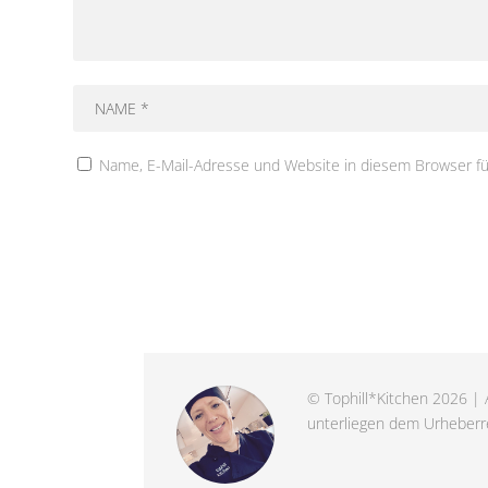
Name, E-Mail-Adresse und Website in diesem Browser f
© Tophill*Kitchen 2026 | A
unterliegen dem Urheberre