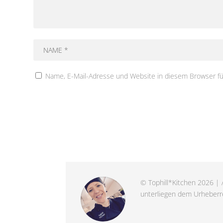
Name, E-Mail-Adresse und Website in diesem Browser f
© Tophill*Kitchen 2026 | A
unterliegen dem Urheberre