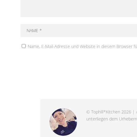
Name, E-Mail-Adresse und Website in diesem Browser f
© Tophill*Kitchen 2026 | A
unterliegen dem Urheberre