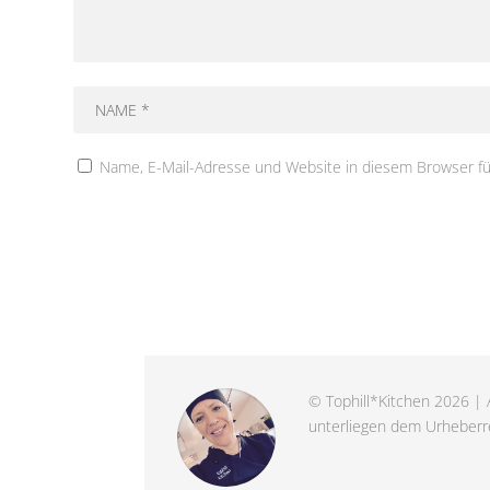
Name, E-Mail-Adresse und Website in diesem Browser f
© Tophill*Kitchen 2026 | A
unterliegen dem Urheberre