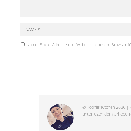
Name, E-Mail-Adresse und Website in diesem Browser f
© Tophill*Kitchen 2026 | A
unterliegen dem Urheberre