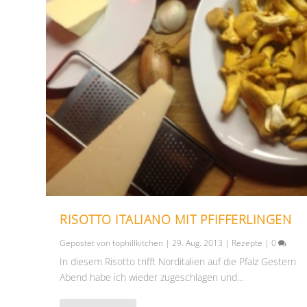
RISOTTO ITALIANO MIT PFIFFERLINGEN
Gepostet von
tophillkitchen
|
29. Aug. 2013
|
Rezepte
|
0
In diesem Risotto trifft Norditalien auf die Pfalz Gestern
Abend habe ich wieder zugeschlagen und...