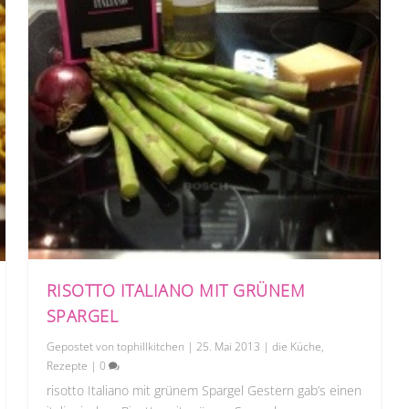
RISOTTO ITALIANO MIT GRÜNEM
SPARGEL
Gepostet von
tophillkitchen
|
25. Mai 2013
|
die Küche
,
Rezepte
|
0
risotto Italiano mit grünem Spargel Gestern gab’s einen