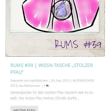
RUMS #39 | WIESN-TASCHE „STOLZER
PFAU“
Gepostet von
tophillkitchen
|
26. Sep. 2013
|
ALPENGLÜHEN
2013
,
das Nähzimmer
|
4
Generalprobe für den stolzen Pfau Gestern war es so
weit. Der stolze Pfau meines Dirndls durfte...
WEITERLESEN