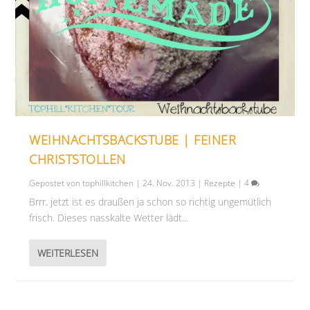
WEIHNACHTSBACKSTUBE | FEINER
CHRISTSTOLLEN
Gepostet von
tophillkitchen
|
24. Nov. 2013
|
Rezepte
|
4
Brrr, jetzt ist es draußen ja schon so richtig ungemütlich
frisch. Dieses nasskalte Wetter lädt...
WEITERLESEN