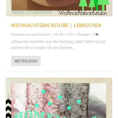
WEIHNACHTSBACKSTUBE | LEBKUCHEN
Gepostet von
tophillkitchen
|
26. Nov. 2013
|
Rezepte
|
3
Lebkuchen kommen aus der Packung, oder? Nein! Auf gar
keinen Fall! Ich backe sie am liebsten...
WEITERLESEN