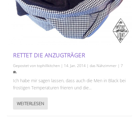
RETTET DIE ANZUGTRÄGER
Gepostet von
tophillkitchen
|
14. Jan. 2014
|
das Nähzimmer
|
7
Ich habe mir sagen lassen, dass auch die Men in Black bei
frostigen Temperaturen frieren und die...
WEITERLESEN