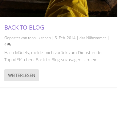
BACK TO BLOG
Gepostet von
tophillkitchen
|
5. Feb. 2014
|
das Nähzimmer
|
4
Hallo Mädels, melde mich zurück zum Dienst in der
Tophill*Kitchen. Back to Blog sozusagen. Um ein...
WEITERLESEN