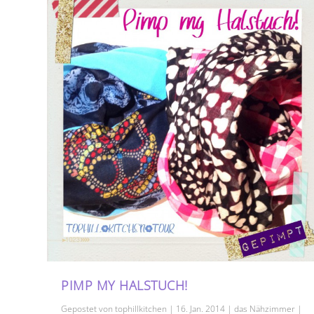
PIMP MY HALSTUCH!
Gepostet von
tophillkitchen
|
16. Jan. 2014
|
das Nähzimmer
|