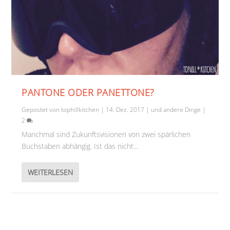
PANTONE ODER PANETTONE?
Gepostet von
tophillkitchen
|
14. Dez. 2017
|
und andere Dinge
|
2
Manchmal sind Zukunftsvisionen von zwei spärlichen
Buchstaben abhängig. Ist das nicht...
WEITERLESEN