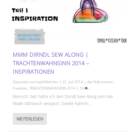
MMM DIRNDL SEW ALONG |
TRACHTENWAHNSINN 2014 –
INSPIRATIONEN
Gepostet von
tophillkitchen
|
21. Juli 2014
|
das Nähzimmer
,
Freebies
,
TRACHTENWAHNSINN 2014
|
16
Mensch, fast hätte ich den Dirndl Sew Along vom Me
Made Mittwoch verpasst. Danke Kathrin...
WEITERLESEN