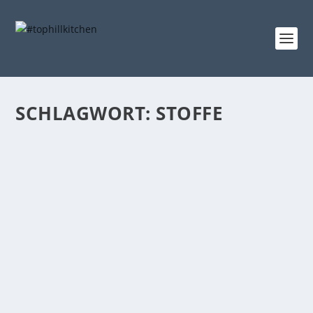
SCHLAGWORT:
STOFFE
NÄHCAMP 2014 | EIN TURBULENTES
WOCHENENDE
Gepostet von
tophillkitchen
|
25. März 2014
|
das Nähzimmer
,
TRACHTENWAHNSINN 2014
|
11
Nähcamp 2014 in Berlin – ich war dabei…. Was soll
ich sagen? Es war einfach WOW!...
WEITERLESEN