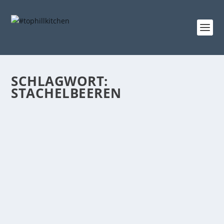
SCHLAGWORT:
STACHELBEEREN
SÜSSE FRÜCHTE: DAS SCHÖNE WETTER V
ERSPRICHT EINE REICHE ERNTE
Gepostet von
tophillkitchen
|
18. Juli 2013
|
die Küche
,
die Natur
|
0
Die ersten Himbeeren waren schon sehr
schmackhaft. Und das momentane Wetter verspricht
sogar noch...