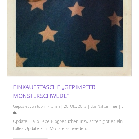
EINKAUFSTASCHE „GEPIMPTER
MONSTERSCHWEDE“
Gepostet von
tophillkitchen
|
20. Okt. 2013
|
das Nähzimmer
|
7
Update: Hallo liebe Blogbesucher. Inzwischen gibt es ein
tolles Update zum Monsterschweden....