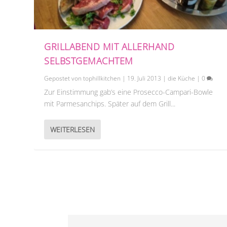
GRILLABEND MIT ALLERHAND
SELBSTGEMACHTEM
Gepostet von
tophillkitchen
|
19. Juli 2013
|
die Küche
|
0
Zur Einstimmung gab’s eine Prosecco-Campari-Bowle
mit Parmesanchips. Später auf dem Grill...
WEITERLESEN