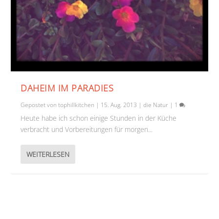
DAHEIM IM PARADIES
Gepostet von
tophillkitchen
|
15. Aug. 2013
|
die Natur
|
1
Heute habe ich schon einige Stunden in der Küche
verbracht und Vorbereitungen für morgen...
WEITERLESEN