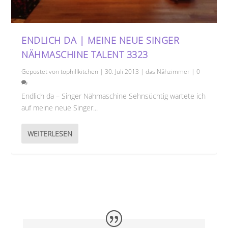
ENDLICH DA | MEINE NEUE SINGER
NÄHMASCHINE TALENT 3323
Gepostet von
tophillkitchen
|
30. Juli 2013
|
das Nähzimmer
|
0
Endlich da – Singer Nähmaschine Sehnsüchtig wartete ich
auf meine neue Singer...
WEITERLESEN