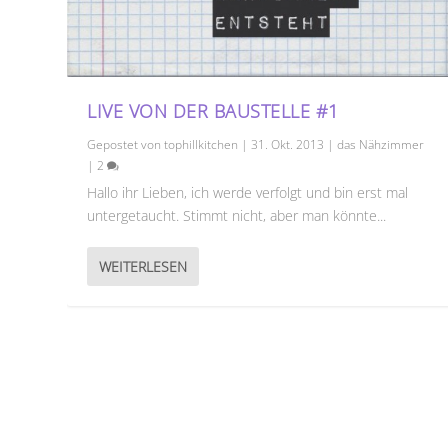
LIVE VON DER BAUSTELLE #1
Gepostet von
tophillkitchen
|
31. Okt. 2013
|
das Nähzimmer
|
2
Hallo ihr Lieben, ich werde verfolgt und bin erst mal
untergetaucht. Stimmt nicht, aber man könnte...
WEITERLESEN