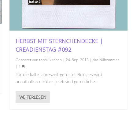
HERBST MIT STERNCHENDECKE |
CREADIENSTAG #092
Gepostet von
tophillkitchen
|
24. Sep. 2013
|
das Nähzimmer
|
1
Für die kalte Jahreszeit gerüstet Brrrr, es wird
unaufhaltsam kälter. Jetzt sind gemütliche...
WEITERLESEN