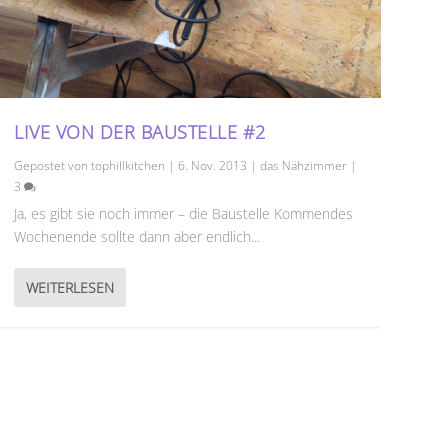
LIVE VON DER BAUSTELLE #2
Gepostet von
tophillkitchen
|
6. Nov. 2013
|
das Nähzimmer
|
3
Ja, es gibt sie noch immer – die Baustelle Kommendes
Wochenende sollte dann aber endlich...
WEITERLESEN