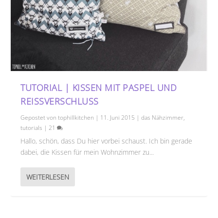
TUTORIAL | KISSEN MIT PASPEL UND
REISSVERSCHLUSS
Gepostet von
tophillkitchen
|
11. Juni 2015
|
das Nähzimmer
,
tutorials
|
21
Hallo, schön, dass Du hier vorbei schaust. Ich bin gerade
dabei, die Kissen für mein Wohnzimmer zu...
WEITERLESEN