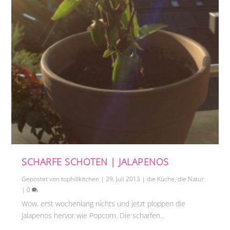
SCHARFE SCHOTEN | JALAPENOS
Gepostet von
tophillkitchen
|
29. Juli 2013
|
die Küche
,
die Natur
|
0
Wow, erst wochenlang nichts und jetzt ploppen die
Jalapenos hervor wie Popcorn. Die scharfen...