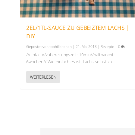
2EL/1TL-SAUCE ZU GEBEIZTEM LACHS |
DIY
Gepostet von
tophillkitchen
|
21. Mai 2013
|
Rezepte
|
0
//einfach//zubereitungszeit: 10min//haltbarkeit:
6wochen// Wie einfach es ist, Lachs selbst zu...
WEITERLESEN