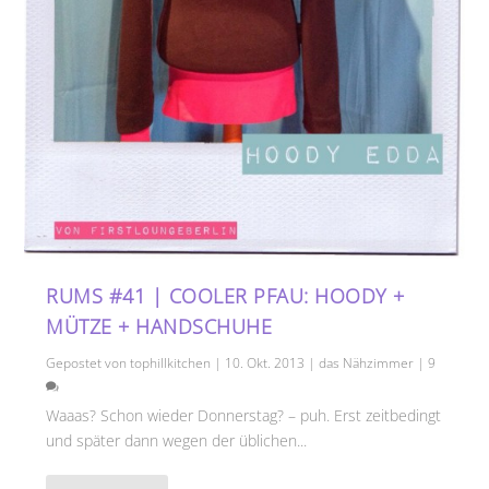
RUMS #41 | COOLER PFAU: HOODY +
MÜTZE + HANDSCHUHE
Gepostet von
tophillkitchen
|
10. Okt. 2013
|
das Nähzimmer
|
9
Waaas? Schon wieder Donnerstag? – puh. Erst zeitbedingt
und später dann wegen der üblichen...