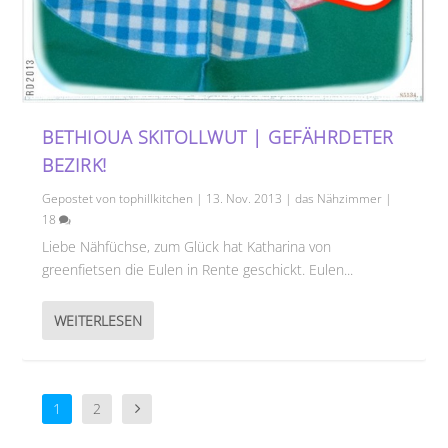
BETHIOUA SKITOLLWUT | GEFÄHRDETER
BEZIRK!
Gepostet von
tophillkitchen
|
13. Nov. 2013
|
das Nähzimmer
|
18
Liebe Nähfüchse, zum Glück hat Katharina von
greenfietsen die Eulen in Rente geschickt. Eulen...
WEITERLESEN
1
2