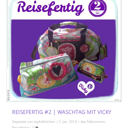
REISEFERTIG #2 | WASCHTAG MIT VICKY
Gepostet von
tophillkitchen
|
5. Jan. 2014
|
das Nähzimmer
,
Reisefertig
|
0