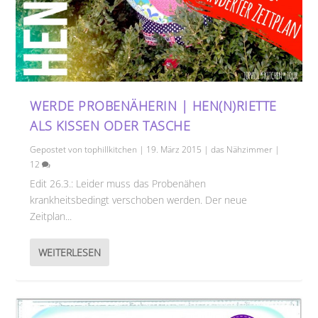
WERDE PROBENÄHERIN | HEN(N)RIETTE
ALS KISSEN ODER TASCHE
Gepostet von
tophillkitchen
|
19. März 2015
|
das Nähzimmer
|
12
Edit 26.3.: Leider muss das Probenähen
krankheitsbedingt verschoben werden. Der neue
Zeitplan...
WEITERLESEN