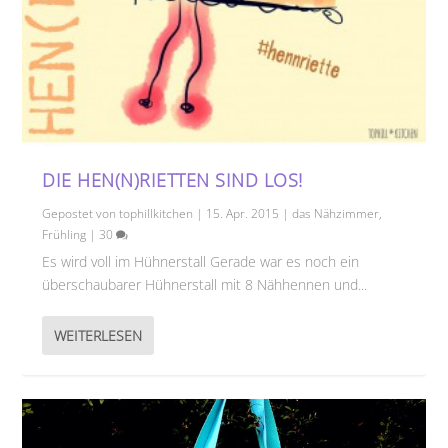
DIE HEN(N)RIETTEN SIND LOS!
Gepostet von
tophillkitchen
|
15. Apr. 2015
|
das Nähzimmer
,
Frühling
|
30
Es wird voll im Hühnerstall Gerade war es noch ein
überschaubarer Hühnerstall mit 8 Nähhennen und...
WEITERLESEN