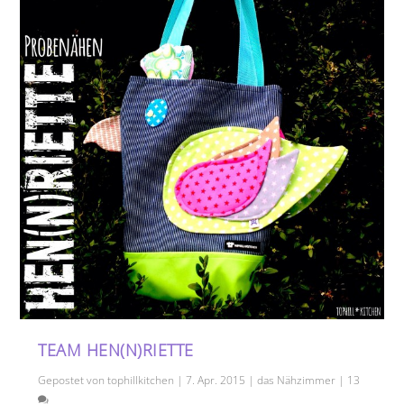
TEAM HEN(N)RIETTE
Gepostet von
tophillkitchen
|
7. Apr. 2015
|
das Nähzimmer
|
13