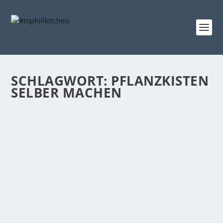
SCHLAGWORT:
PFLANZKISTEN
SELBER MACHEN
GARDENING 2018 | PFLANZKISTEN SELBST
MACHEN
Gepostet von
tophillkitchen
|
13. Feb. 2018
|
die Natur
,
Gardening 2018
,
tutorials
|
3
(Mobile) Pflanzkisten selbst machen Dieses
Jahr „musste“ ich mir meine...
WEITERLESEN