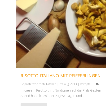
RISOTTO ITALIANO MIT PFIFFERLINGEN
Gepostet von
tophillkitchen
|
29. Aug. 2013
|
Rezepte
|
0
In diesem Risotto trifft Norditalien auf die Pfalz Gestern
Abend habe ich wieder zugeschlagen und...